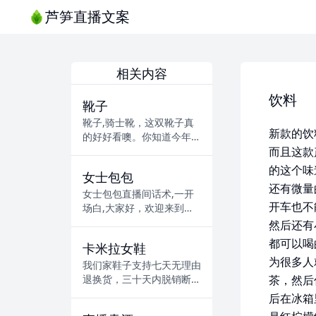
芦笋直播文案
相关内容
饮料
靴子
靴子,骑士靴，这双靴子真
新款的饮
的好好看噢。你知道今年很
流行就是穿短裤或者小短
而且这款
裙，然后把靴子穿在就是就
的这个味
女士包包
是就是那个膝盖下面，因为
还有微量
有一些比如有...
女士包包直播间话术,一开
开车也不
场白,大家好，欢迎来到我
们的女士包包直播间！我是
然后还有
你们,的主播，非常高兴在
都可以喝
卡米拉女鞋
这里与大家相聚。女士包
为很多人
包,作为时尚...
我们家鞋子支持七天无理由
退换货，三十天内脱销断底
茶，然后
换新鞋，包邮买地包邮退。
后在冰箱
今天鞋子我让你买得放心穿