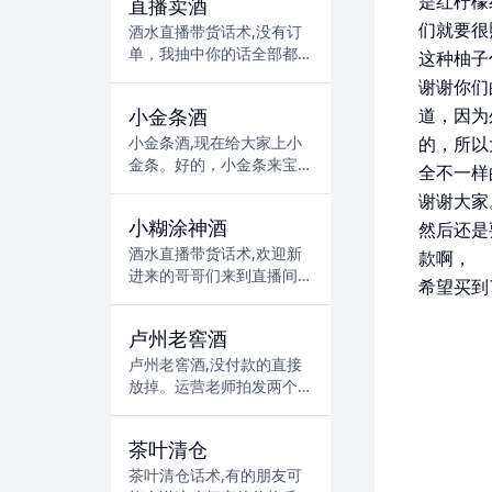
是红柠檬
直播卖酒
着舒心。鞋子收到了，如果
们就要很
跟主播买的...
酒水直播带货话术,没有订
单，我抽中你的话全部都重
这种柚子
拍。好不好？来把已拍两个
谢谢你们
字扣起来，我现在马上就要
小金条酒
道，因为
倒计时了来，还有几分钟还
有两分钟一...
小金条酒,现在给大家上小
的，所以
金条。好的，小金条来宝宝
全不一样
们小金条给大家走一波。京
谢谢大家
东查了是不是剩余电子书？
小糊涂神酒
然后还是
京东查了是的，现场查就行
了，自己去...
酒水直播带货话术,欢迎新
款啊，
进来的哥哥们来到直播间，
希望买到
这个是小糊涂神，别的平台
这个是九十九十块钱一瓶。
卢州老窖酒
没错，块钱一瓶，我还说少
了，你看我...
卢州老窖酒,没付款的直接
放掉。运营老师拍发两个礼
盒，瓶酒，两套酒具秒拍秒
付，谁先付就谁的推到要特
茶叶清仓
曲的下一款我说了来先把这
个买到。这...
茶叶清仓话术,有的朋友可