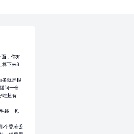
个面，你知
上算下来3
面条就是根
直播间一盒
好吃超有
6毛钱一包
那个香葱丢